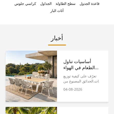
قاعدة الجدول
سطح الطاولة
الجداول
كراسي جلوس
أثاث البار
أخبار
أساسيات تناول
الطعام في الهواء
الطلق: كيف تختار
تعرّف على كيفية توزيع
أثاث الحدائق
أثاث الحدائق المصنوع من
المصنوع من الحبال
الحبال المتينة من قبل
04-08-2026
والذي يتحمل
الموزعين العالميين. يغطي
هذا الدليل المواد المقاومة
الظروف الجوية؟
للعوامل الجوية، ونصائح
أساسية لاختيار المصادر،
والمزالق الشائعة في