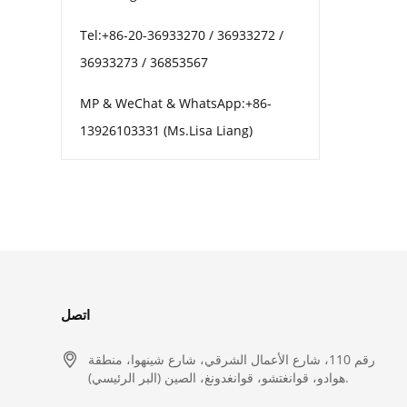
Tel:+86-20-36933270 / 36933272 /
36933273 / 36853567
MP & WeChat & WhatsApp:+86-
13926103331 (Ms.Lisa Liang)
اتصل

رقم 110، شارع الأعمال الشرقي، شارع شينهوا، منطقة
هوادو، قوانغتشو، قوانغدونغ، الصين (البر الرئيسي).