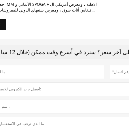
حضرنا معرض 
فيغاس أثاث سوق ، ومعرض شنغهاي الدولي للمفروشا
قوانغتشو دولي أثاث معرض.
ت
 آخر سعر؟ سنرد في أسرع وقت ممكن (خلال 12 ساعة)