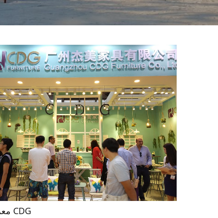
معرض أثاث CDG