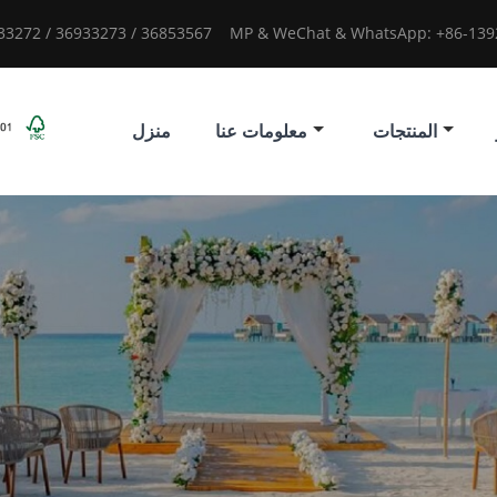
933272 / 36933273 / 36853567
MP & WeChat & WhatsApp: +86-1392
المنتجات
معلومات عنا
منزل