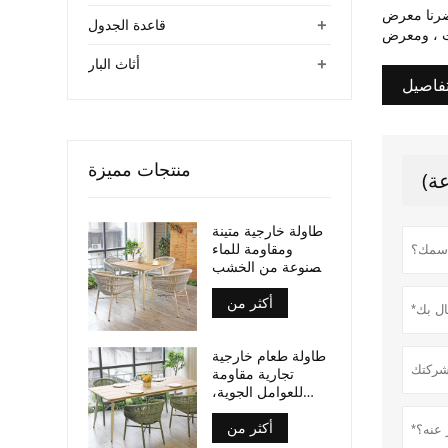
IMM الألماني و SPOGA + الاهلية ، ومعرض أمريكي ال
+
قاعدة الجدول
ت ، ومعرض
+
أثاث البار
فاصيل
منتجات مميزة
طاولة خارجية متينة
ومقاومة للماء
مصنوعة من الخشب
الرقائقي، بأرجل من
أكثر من
الألومنيوم، مناسبة
للأماكن التجارية.
طاولة طعام خارجية
تجارية مقاومة
للعوامل الجوية،
سطح من الخشب
أكثر من
الرقائقي، أرجل من
الألومنيوم