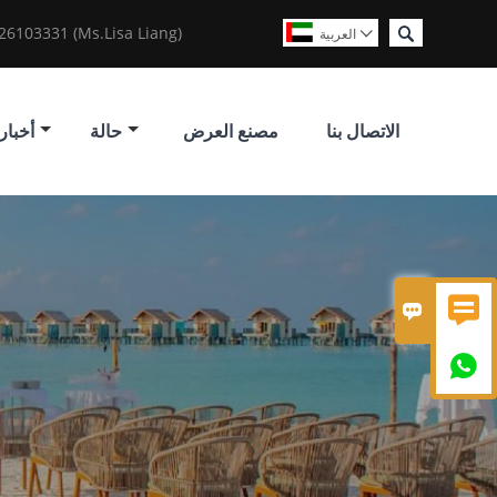

6103331 (Ms.Lisa Liang)
العربية

الاتصال بنا
مصنع العرض
حالة
أخبار


