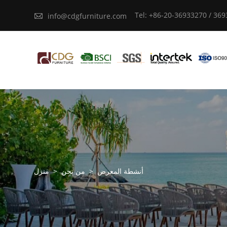
Tel: +86-20-36933270 / 36

info@cdgfurniture.com
أنشطة المعرض
>
من نحن
>
منزل