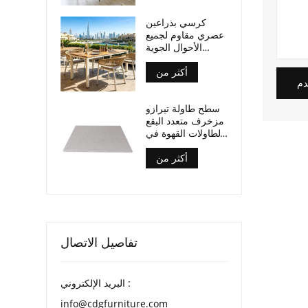
كرسي بذراعين
عصري مقاوم لجميع
الأحوال الجوية
مصنوع من حبال
أكثر من
منسوجة، مناسب
لأماكن تناول الطعام
دم
في الهواء الطلق
سطح طاولة تيرازو
مزخرف متعدد البقع
لطاولات القهوة في
الفناء
أكثر من
تفاصيل الاتصال
البريد الإلكتروني :
info@cdgfurniture.com