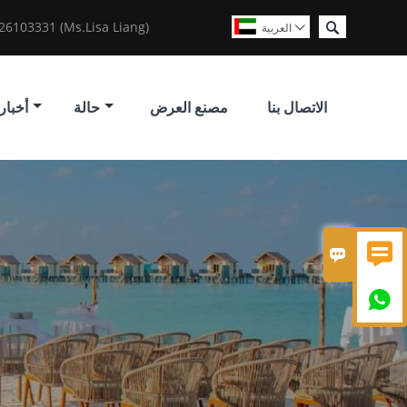

6103331 (Ms.Lisa Liang)
العربية

الاتصال بنا
مصنع العرض
حالة
أخبار


