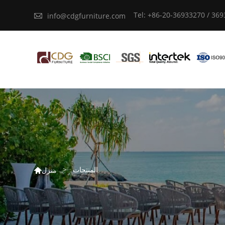
Tel: +86-20-36933270 / 36

info@cdgfurniture.com
المنتجات
>
منزل
