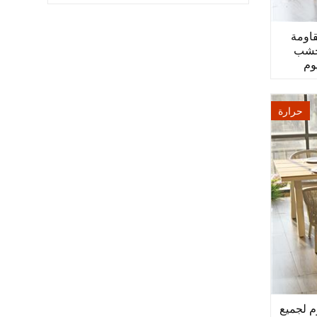
قاومة
لخشب
وم
حرارة
م لجميع