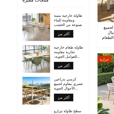
طاولة خارجية متينة
ومقاومة للماء
مصنوعة من الخشب
لجميع
الرقائقي، بأرجل من
بال
أكثر من
الألومنيوم، مناسبة
الطعام
للأماكن التجارية.
طاولة طعام خارجية
تجارية مقاومة
للعوامل الجوية،
حرارة
سطح من الخشب
أكثر من
الرقائقي، أرجل من
الألومنيوم
كرسي بذراعين
عصري مقاوم لجميع
الأحوال الجوية
مصنوع من حبال
أكثر من
منسوجة، مناسب
لأماكن تناول الطعام
في الهواء الطلق
سطح طاولة تيرازو