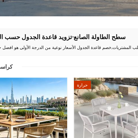
سطح الطاولة الصانع·تزويد قاعدة الجدول حسب ا
كراس
حرارة