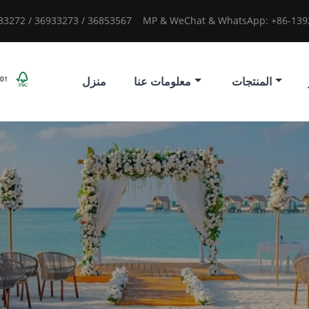
933272 / 36933273 / 36853567
MP & WeChat & WhatsApp: +86-1392
المنتجات
معلومات عنا
منزل