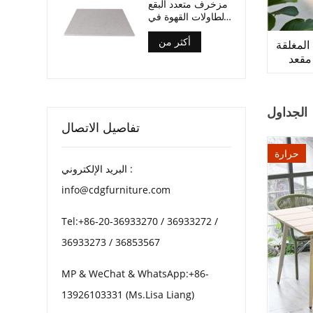
مزخرف متعدد البقع
لطاولات القهوة في
الفناء
أكثر من
المغلقة
مقعد
الجداول
تفاصيل الاتصال
حرارة
البريد الإلكتروني :
info@cdgfurniture.com
Tel:+86-20-36933270 / 36933272 /
36933273 / 36853567
MP & WeChat & WhatsApp:+86-
13926103331 (Ms.Lisa Liang)