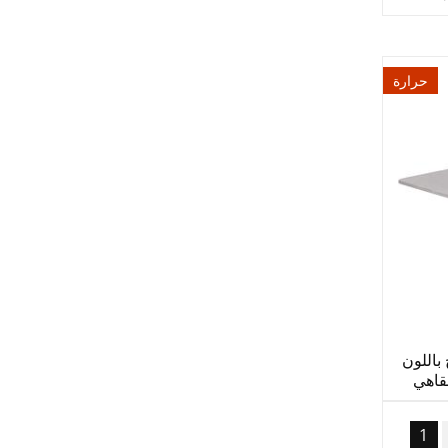
حرارة
باللون
قاهي
1