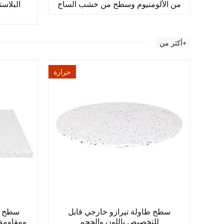
من الألومنيوم وسطح من خشب الساج
البلاس
أكثر من+
حرارة
سطح طاولة تيرازو خارجي قابل
سطح طا
للتخصيص باللون والحجم
ومقاومة 