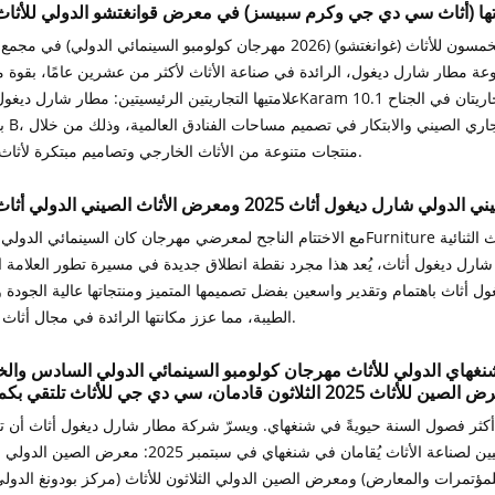
(أثاث سي دي جي وكرم سبيسز) في معرض قوانغتشو الدولي للأثاث 026
سينطلق معرض الصين الدولي السابع والخمسون للأثاث (غوانغتشو) (2026 مهرجان كولومبو السينمائي الدول
عة مطار شارل ديغول، الرائدة في صناعة الأثاث لأكثر من عشرين عامًا، بقوة 
علامتيها التجاريتين الرئيسيتين: مطار شارل ديغول أثاث وKaram مساحات. وستُعرض العلامتان التجاريتان ف
بالمنطقة 
منتجات متنوعة من الأثاث الخارجي وتصاميم مبتكرة لأثاث الفنادق.
اث 2025 ومعرض الأثاث الصيني الدولي أثاث 2025
ـ شارل ديغول أثاث، يُعد هذا مجرد نقطة انطلاق جديدة في مسيرة تطور العلامة ال
 أثاث باهتمام وتقدير واسعين بفضل تصميمها المتميز ومنتجاتها عالية الجودة 
الطيبة، مما عزز مكانتها الرائدة في مجال أثاث الحدائق.
اي الدولي للأثاث مهرجان كولومبو السينمائي الدولي السادس وا
أثاث 2025 الثلاثون قادمان، سي دي جي للأثاث تلتقي بكم مجدداً
 أكثر فصول السنة حيويةً في شنغهاي. ويسرّ شركة مطار شارل ديغول أثاث أن 
مشاركتها برؤية جديدة في حدثين رئيسيين لصناعة الأثاث يُقامان في شنغهاي في سبتمبر 25
مؤتمرات والمعارض) ومعرض الصين الدولي الثلاثون للأثاث (مركز بودونغ الدولي