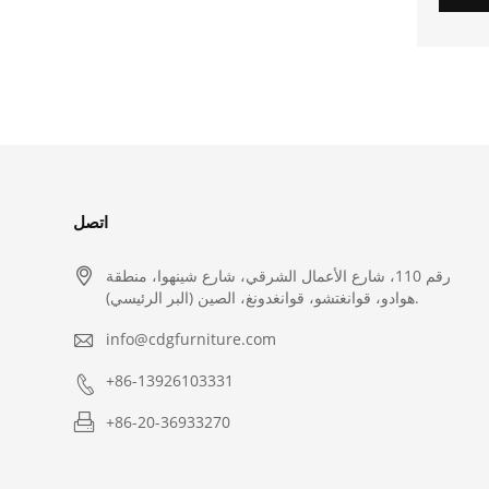
اتصل

رقم 110، شارع الأعمال الشرقي، شارع شينهوا، منطقة
هوادو، قوانغتشو، قوانغدونغ، الصين (البر الرئيسي).

info@cdgfurniture.com

+86-13926103331

+86-20-36933270