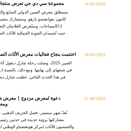
مجموعة سي دي جي تعرض منتجاتها 
14-03-2026
كانتون بغوانغتشو بازهو. وستشارك مجمو
اختتمت بنجاح فعاليات معرض الأثاث الصيني الدولي شارل ديغول أث
18-09-2025
في شنغهاي إلى نهايتها. ومع ذلك، بالنسبة ل
في هذا الحدث الثنائي، حظيت شارل ديغول
دعوة لمعرض مزدوج | معرض شنغه
21-08-2025
ومعرض الصين لل
يُعدّ شهر سبتمبر، فصل الخريف الذهبي،
والخمسون للأثاث (مركز هونغتشياو الوطني لل