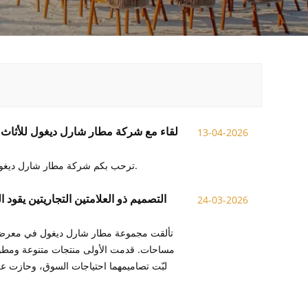
13-04-2026
ترحب بكم شركة مطار شارل ديغول أثاث لاستكشاف حلول الأثاث الفاخرة للفنادق والمطاعم والمقاهي والأماكن الخارجية.
التصميم ذو العلامتين التجاريتين يقو
24-03-2026
لبّت تصاميمهما احتياجات السوق، وحازت عل