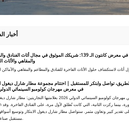
أخبار ا
لقاء مع شركة مطار شارل ديغول للأثاث في معرض كانتون الـ 139: شريكك الموثوق في مجال أثاث ال
والمقاهي والأثاث ا
د الطريق، تواصل وابتكر للمستقبل | اختتام مجموعة مطار شارل ديغول 
في معرض مهرجان كولومبو السينمائي الدولي 026
تألقت مجموعة مطار شارل ديغول في معرض مهرجان كولومبو السينمائي الدولي 2026 بعلامتيها التجاريتين:
ى تقدير كبير وتعاون مثمر. ستواصل مطار شارل ديغول الابتكار وتوسيع أسواقها
مستقبل صناعة الأثاث.