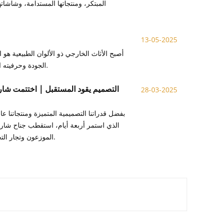
المبتكر، ومنتجاتها المستدامة، وشاشا
13-05-2025
أصبح الأثاث الخارجي ذو الألوان الطبيعية هو 
الجودة وحرفيته الرائعة، للمستهلكين خيارًا من الأثاث الخارجي يجمع بين الجمال الطبيعي والجودة المتينة.
التصميم يقود المستقبل | اختتمت شا
28-03-2025
بفضل قدراتنا التصميمية المتميزة ومنتجاتنا 
الذي استمر أربعة أيام، استقطب جناح شارل د
الموزعون وتجار التجزئة والمشترون الأجانب من جميع أنحاء البلاد اهتمامًا كبيرًا بمنتجات شارل ديغول للأثاث.