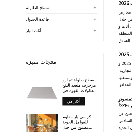
2
+
سطح الطاولة
ي) في مجمع معارض
+
من خلال
قاعدة الجدول
ي الجناح 10.1B12
+
أثاث البار
B، حيث تُجسدان الجودة الجمالية للأثاث التجاري الصيني والابتكار في تصميم مساحات الفنادق العالمية، وذلك من خلال
منتجات مميزة
مع الاختتام الناجح لمعرضي مهرجان كان السينمائي الدولي 2025 وFurniture الصين 2025، وصلت رحلة شارل ديغول أثاث الثنائية
تجارية.
وسمعتها
سطح طاولة تيرازو
مزخرف متعدد البقع
لطاولات القهوة في
الفناء
لخمسون
أكثر من
تعلن عن
كرسي بار مقاوم
20: معرض الصين الدولي السادس
للعوامل الجوية
مصنوع من حبل
 الجديد