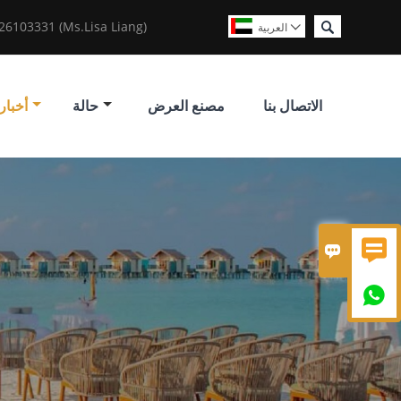

6103331 (Ms.Lisa Liang)
العربية

الاتصال بنا
مصنع العرض
حالة
أخبار


