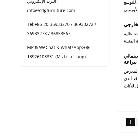
البريد الإلكتروني :
 للتوسع
info@cdgfurniture.com
الخارجي
Tel:+86-20-36933270 / 36933272 /
ه عالية
36933273 / 36853567
MP & WeChat & WhatsApp:+86-
ينمائي
13926103331 (Ms.Lisa Liang)
ببراعة
 المعرض
قد أبدى
1