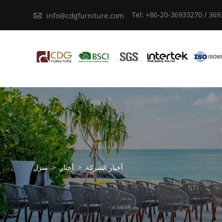
Tel: +86-20-36933270 / 36

info@cdgfurniture.com
أخبار الشركة
>
أخبار
>
منزل