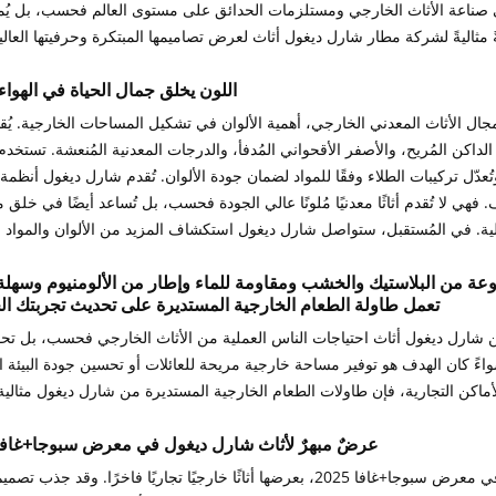
ًا في صناعة الأثاث الخارجي ومستلزمات الحدائق على مستوى العالم فحسب، بل يُمثّ
اللون يخلق جمال الحياة في الهواء
ال الأثاث المعدني الخارجي، أهمية الألوان في تشكيل المساحات الخارجية. يُقدم
ر الداكن المُريح، والأصفر الأقحواني المُدفأ، والدرجات المعدنية المُنعشة. تستخدم
ُعدّل تركيبات الطلاء وفقًا للمواد لضمان جودة الألوان. تُقدم شارل ديغول أنظمة
فهي لا تُقدم أثاثًا معدنيًا مُلونًا عالي الجودة فحسب، بل تُساعد أيضًا في خلق
ة من البلاستيك والخشب ومقاومة للماء وإطار من الألومنيوم وسهلة 
تعمل طاولة الطعام الخارجية المستديرة على تحديث تجربتك ال
من شارل ديغول أثاث احتياجات الناس العملية من الأثاث الخارجي فحسب، بل تحق
ءً كان الهدف هو توفير مساحة خارجية مريحة للعائلات أو تحسين جودة البيئة ا
عرضٌ مبهرٌ لأثاث شارل ديغول في معرض سبوجا+غافا 025
حققت شارل ديغول أثاث نجاحًا باهرًا في معرض سبوجا+غافا 2025، بعرضها أثاثًا خارجيًا تجاريًا فاخرًا. وقد 