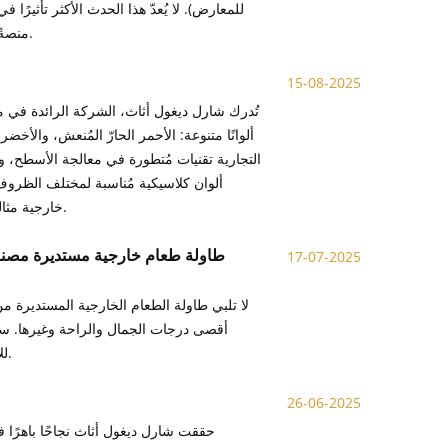
للمعارض). لا يُعدّ هذا الحدث الأكثر تأثير
منصةً مثاليةً لشركة مطار شارل ديغول أثاث لعرض تصاميمها المبتكرة وحرفيتها العالية للعالم.
15-08-2025
تُدرك شارل ديغول أثاث، الشركة الرائدة في مج
ألوانًا متنوعة: الأحمر الحارّ المُنعش، والأخض
التجارية تقنيات مُتطورة في معالجة الأسطح، وت
ألوان كلاسيكية مُناسبة لمختلف الظروف. 
خارجية مثالية. في المُستقبل، ستواصل شارل ديغول استكشاف المزيد من الألوان والمواد المُبتكرة.
طاولة طعام خارجية مستديرة مصنوع
17-07-2025
لا تلبي طاولة الطعام الخارجية المستديرة 
أقصى درجات الجمال والراحة وغيرها. سوا
للأماكن التجارية، فإن طاولات الطعام الخارجية المستديرة من شارل ديغول مثالية لكليهما.
26-06-2025