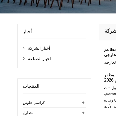
لشركة
أخبار
أخبار الشركة
فنادق والمطاعم

لخارجي
اخبار الصناعة

المظفر
2
المنتجات
 مطار شارل ديغول أثاث
وKaram مساحات. قدمت الأولى منتجات متنوعة ومطورة، بينما ركزت الثانية، التي كانت تُطلق لأول مرة، على الفنادق الفاخرة. وقد
 وقيادة
+
كراسي جلوس
+
الجداول