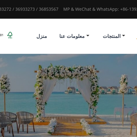
933272 / 36933273 / 36853567
MP & WeChat & WhatsApp: +86-1392
المنتجات
معلومات عنا
منزل