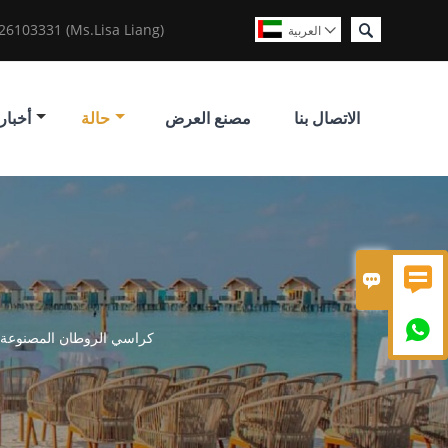

6103331 (Ms.Lisa Liang)
العربية

الاتصال بنا
مصنع العرض
حالة
أخبار



كراسي الروطان المصنوعة م