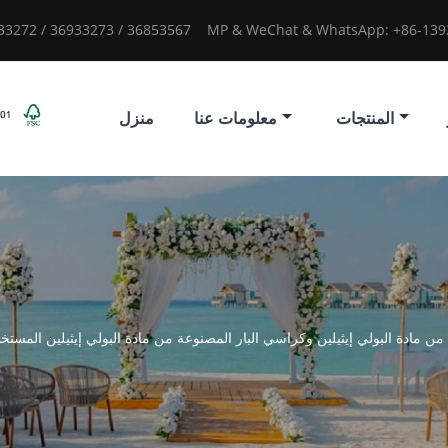
933272 / 36933273 / 36853567
MP & WeChat & WhatsApp: +86-1392
المنتجات
معلومات عنا
منزل
ن مادة البولي إيثيلين وكراسي البار المصنوعة من مادة البولي إيثيلين الم