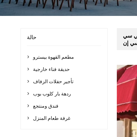
في سي
حالة
ي إن
مطعم القهوة بيسترو

حديقة فناء خارجية

تأجير حفلات الزفاف

ردهة بار كلوب بوب

فندق ومنتجع

غرفة طعام المنزل
