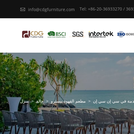
Tel: +86-20-36933270 / 36

info@cdgfurniture.com
ستخدمة في سي إن سي إن
>
مطعم القهوة بيسترو
>
حالة
>
منزل