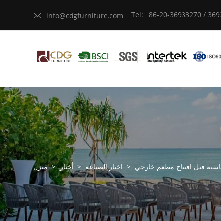
Tel: +86-20-36933270 / 36

info@cdgfurniture.com
سية قبل افتتاح مطعم خارجي
>
اخبار الصناعة
>
أخبار
>
منزل