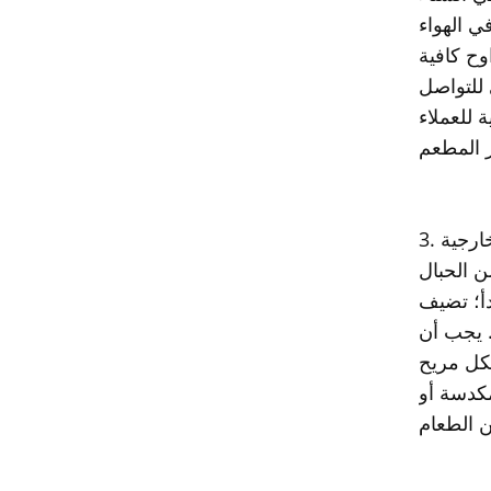
ي الهواء
وح كافية
 للتواصل
 للعملاء
خارجية
 الحبال
دأ؛ تضيف
. يجب أن
شكل مريح
كدسة أو