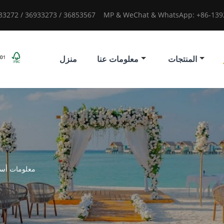
933272 / 36933273 / 36853567
MP & WeChat & WhatsApp: +86-1392
المنتجات
معلومات عنا
منزل
معلومات أسا