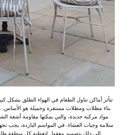
تتأثر أماكن تناول الطعام في الهواء الطلق بشكل كب
بناء مظلات ومظلات مستقرة وجميلة هو الأساس. من
مواد مركبة جديدة، والتي يمكنها مقاومة أشعة ال
سلامة وجبات العشاء. في المواسم الباردة، يجب تجهيز
إلى ذلك بتصميم معقول لتغطية كل منطقة طاولة طعام بالدفء، مما يسمح للعملاء بالاستمتاع بوجباتهم حتى في الشتاء.