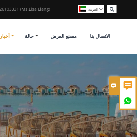

6103331 (Ms.Lisa Liang)
العربية

الاتصال بنا
مصنع العرض
حالة
أخبار


