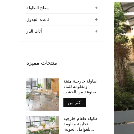
+
سطح الطاولة
+
قاعدة الجدول
+
أثاث البار
منتجات مميزة
طاولة خارجية متينة
ومقاومة للماء
مصنوعة من الخشب
الرقائقي، بأرجل من
أكثر من
الألومنيوم، مناسبة
للأماكن التجارية.
طاولة طعام خارجية
تجارية مقاومة
للعوامل الجوية،