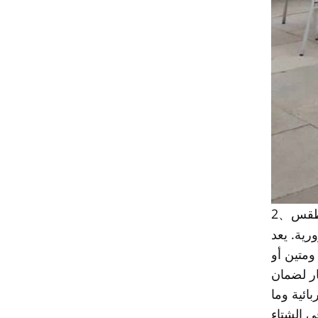
لطقس
2
、
رية. يعد
ومتين أو
ار لضمان
ائية وما