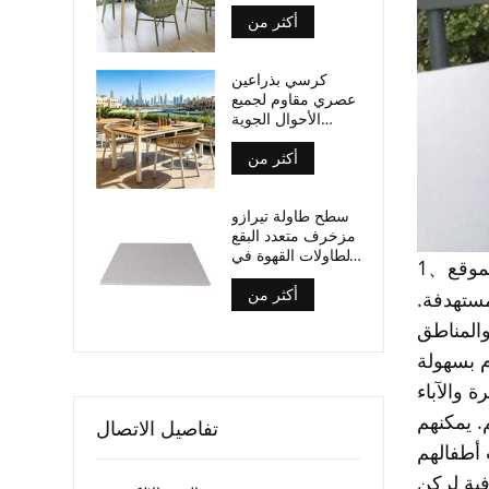
سطح من الخشب
أكثر من
الرقائقي، أرجل من
الألومنيوم
كرسي بذراعين
عصري مقاوم لجميع
الأحوال الجوية
مصنوع من حبال
أكثر من
منسوجة، مناسب
لأماكن تناول الطعام
في الهواء الطلق
سطح طاولة تيرازو
مزخرف متعدد البقع
لطاولات القهوة في
لموقع
1
、
الفناء
أكثر من
مستهدفة.
والمناطق
م بسهولة
 والآباء
. يمكنهم
تفاصيل الاتصال
فية لركن