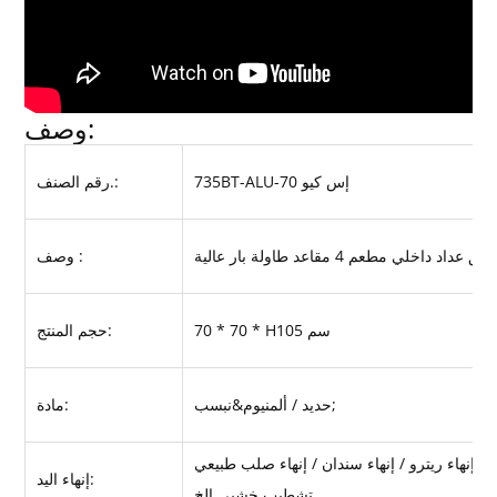
وصف:
735BT-ALU-إس كيو 70
رقم الصنف.:
خلي مطعم 4 مقاعد طاولة بار عالية
وصف :
70 * 70 * H105 سم
حجم المنتج:
حديد / ألمنيوم&نبسب;
مادة:
إنهاء اليد:
تشطيب خشبي إلخ.