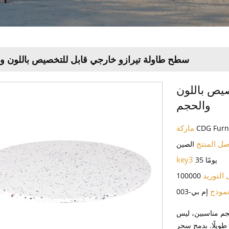
سطح طاولة تيرازو خارجي قابل للتخصيص باللون و
يص باللون
والحجم
ماركة
CDG Furn
صل المنتج
الصين
key3
35 يومًا
 التوريد
100000
موذج
إم بي-003
جم مناسبين، ليس
طويلًا. بدمج سحر