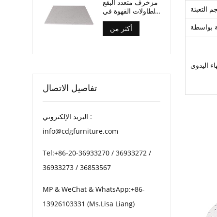
مزخرف متعدد البقع
م التعبئة
لطاولات القهوة في
الفناء
أكثر من
تفاصيل الاتصال
البريد الإلكتروني :
info@cdgfurniture.com
Tel:+86-20-36933270 / 36933272 /
36933273 / 36853567
MP & WeChat & WhatsApp:+86-
13926103331 (Ms.Lisa Liang)