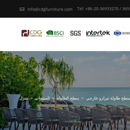
Tel: +86-20-36933270 / 36

info@cdgfurniture.com
طح طاولة تيرازو خارجي
>
سطح الطاولة
>
المنتجات
>
منزل