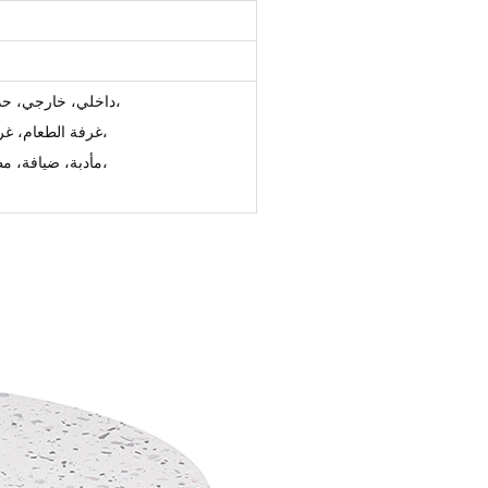
داخلي، خارجي، حديقة، فناء، حدث، حفل زفاف، تأجير، حفلة، حانة، بيرستو، مطعم،
غرفة الطعام، غرفة المعيشة، الفندق، النادي، البار، العقد، العامة، القهوة، التجارية،
مأدبة، ضيافة، مطبخ، مربع، دائري، ساحة، بوفيه، كافتيريا، شاطئ، وجبات سريعة،