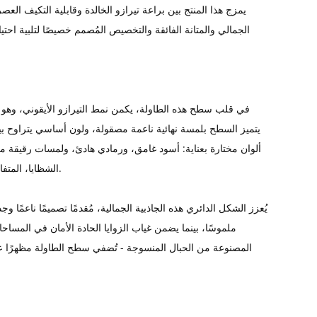
يمزج هذا المنتج بين براعة تيرازو الخالدة وقابلية التكيف ال
الجمالي والمتانة الفائقة والتخصيص المُصمم خصيصًا لتلبية احتياج
في قلب سطح هذه الطاولة، يكمن نمط التيرازو الأيقوني، وهو إر
يتميز السطح بلمسة نهائية ناعمة مصقولة، ولون أساسي يتراوح بي
ألوان مختارة بعناية: أسود غامق، ورمادي هادئ، ولمسات رقيقة من 
الشظايا، المتفاوتة في الحجم والكثافة، ملمسًا ديناميكيًا يشبه الفسيفساء، يبدو طبيعيًا ومتعمدًا في آنٍ واحد.
يُعزز الشكل الدائري هذه الجاذبية الجمالية، مُقدمًا تصميمًا ناعمًا و
ملموسًا، بينما يضمن غياب الزوايا الحادة الأمان في المساحا
المصنوعة من الحبال المنسوجة - تُضفي سطح الطاولة مظهرًا عصر