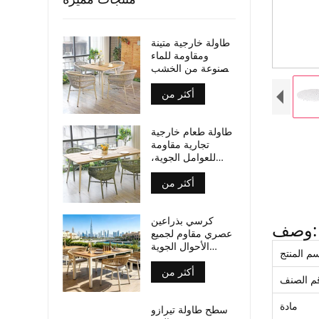
طاولة خارجية متينة
ومقاومة للماء
مصنوعة من الخشب
الرقائقي، بأرجل من
أكثر من
الألومنيوم، مناسبة
للأماكن التجارية.
طاولة طعام خارجية
تجارية مقاومة
للعوامل الجوية،
سطح من الخشب
أكثر من
الرقائقي، أرجل من
الألومنيوم
كرسي بذراعين
وصف:
عصري مقاوم لجميع
الأحوال الجوية
م المنتج
مصنوع من حبال
أكثر من
منسوجة، مناسب
م الصنف
لأماكن تناول الطعام
في الهواء الطلق
مادة
سطح طاولة تيرازو