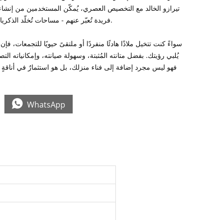
تيرازو الخالد مع التخصيص العصري، يُمكّن المستخدمين من إنشا
فريدة تُعبّر عنهم - مساحات تُخلّد الذكريات وتُحتفى بالأناقة.
سواءً كنت تتخيل ملاذًا هادئًا منفردًا أو ملتقىً حيويًا للتجمعات، ف
يُلبي رؤيتك. بفضل متانته المُثبتة، وسهولة صيانته، وإمكانياته الت
فهو ليس مجرد إضافة إلى فناء منزلك، بل هو استثمارٌ في أناقةٍ 

WhatsApp