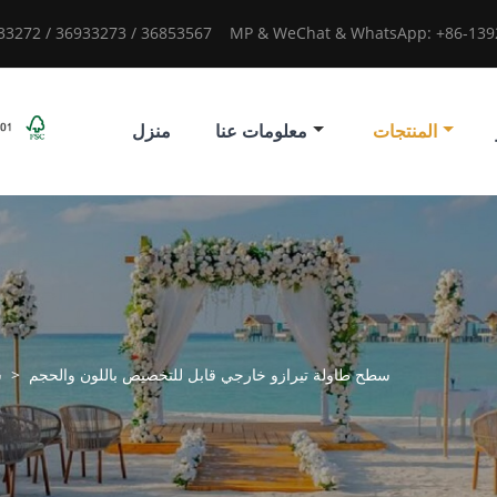
933272 / 36933273 / 36853567
MP & WeChat & WhatsApp: +86-1392
المنتجات
معلومات عنا
منزل
سطح طاولة تيرازو خارجي قابل للتخصيص باللون والحجم
>
س