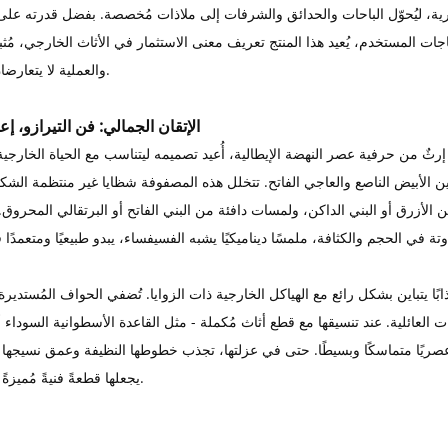
عصرية، ليُحوّل الباحات والحدائق والشرفات إلى ملاذات مُخصصة. بفضل قدرته على 
ات المستخدم، يُعيد هذا المنتج تعريف معنى الاستثمار في الأثاث الخارجي، مُثبتًا
والعملية لا يتعارضان بالضرورة.
الإتقان الجمالي: فن التيرازو، إ
ثٌ من حرفية عصر النهضة الإيطالية، أُعيد تصميمه ليتناسب مع الحياة الخارجية
ن الأبيض الناصع والعاجي الفاتح. تتخلل هذه المصفوفة شظايا غير منتظمة الش
الأزرق أو البني الداكن، ولمسات دافئة من البني الفاتح أو البرتقالي المحروق.
جذابًا يتباين بشكل رائع مع الهياكل الخارجية ذات الزوايا. تُضفي الحواف المُستديرة
ت العائلية. عند تنسيقها مع قطع أثاث مُكملة - مثل القاعدة الأسطوانية السوداء
يًا متماسكًا وبسيطًا. حتى في عزلتها، تجذب خطوطها النظيفة وعمق نسيجها الا
يجعلها قطعةً فنيةً مُميزةً قائمةً بذاتها.