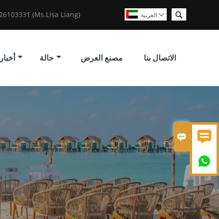

6103331 (Ms.Lisa Liang)
العربية

الاتصال بنا
مصنع العرض
حالة
أخبار


