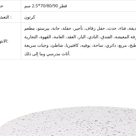
قطر 70/80/90*2.5 سم
حج
كرتون
التعبئة بواسطة :
الانتهاء اليدوي:
أثاث مدرسي وما إلى ذلك.