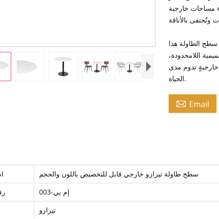
ء مساحات خارجية
إن سطح الطاولة هذا
صميمية اللامحدودة،
خارجيةٍ تدوم مدى
الحياة.

Email
سطح طاولة تيرازو خارجي قابل للتخصيص باللون والحجم
اس
إم بي-003
رق
تيرازو