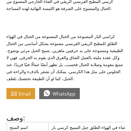
كرسي المطبخ الفرنسي الريفي في الفناء الخارجي المصنوع من
الحبال والمنسوج على الشرفة هو اللمسة النهائية لهذه المساحة.
كراسي البار المصنوعة من الحبال المصنوعة من الحبال في الهواء
الطلق للمطبخ الريفي الفرنسي مصنوعة بشكل أساسي من الحبال
الطبيعية ومنسوجة على يد حرفيين ماهرين. نسيج الحبل مرئي بوضوح،
وكل عقدة مليئة بالعمل الشاق والعرق الذي يقوم به الحرفي. فهي لا
تتمتع بنعومة وصلابة الحبال فحسب، بل تظهر أيضًا جمالًا فنيًا فريدًا. عند
الجلوس على مثل هذا الكرسي، يمكنك أن تشعر بالدفء والراحة في
الحبل، كما لو أن الطبيعة تحتضنك بلطف.


Email
WhatsApp
وصف:
 الفناء في الهواء الطلق حبل النسيج كرسي بار
اسم المنتج