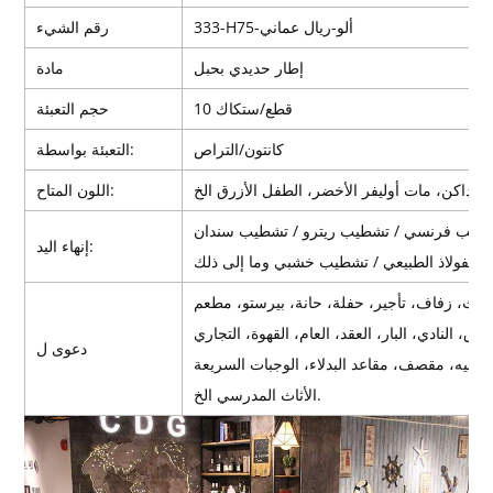
333-H75-ألو-ريال عماني
رقم الشيء
إطار حديدي بحبل
مادة
10 قطع/ستكاك
حجم التعبئة
كانتون/التراص
التعبئة بواسطة:
اللون المتاح:
إنهاء اليد:
دعوى ل
الأثاث المدرسي الخ.