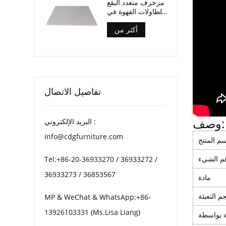
مزخرف متعدد البقع
لطاولات القهوة في
الفناء
أكثر من
تفاصيل الاتصال
وصف:
البريد الإلكتروني :
info@cdgfurniture.com
م المنتج
م الشيء
Tel:+86-20-36933270 / 36933272 /
36933273 / 36853567
مادة
م التعبئة
MP & WeChat & WhatsApp:+86-
13926103331 (Ms.Lisa Liang)