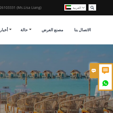

6103331 (Ms.Lisa Liang)
العربية

الاتصال بنا
مصنع العرض
حالة
أخبار


