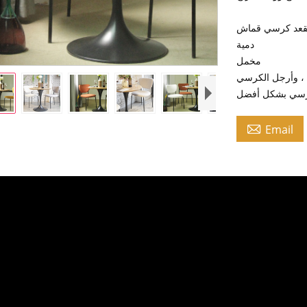
عد كرسي قماش
دمية
مخمل
، وأرجل الكرسي

Email