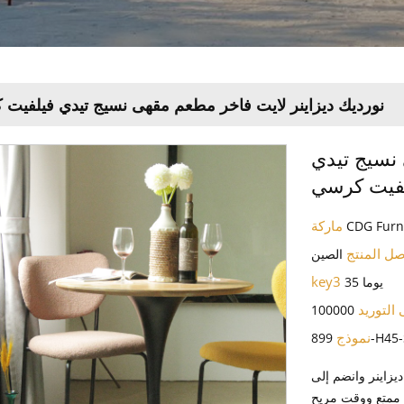
نورديك ديزاينر لايت فاخر مطعم مقهى نسيج تيدي فيلفيت
 نسيج تيدي
فيت كرسي
ماركة
CDG Furn
صل المنتج
الصين
key3
35 يوما
 التوريد
100000
نموذج
899-H4
زاينر وانضم إلى