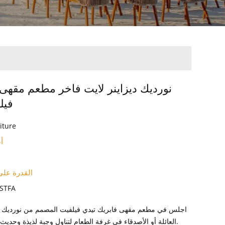
نورديك ديزاينر لايت فاخر مطعم مقهى
فيل
iture
أ
القدرة على
5-STFA
اجلس في مطعم مقهى فابريك تيدي فيلفيت المصمم من نورديك دي
العائلة أو الأصدقاء في غرفة الطعام لتناول وجبة لذيذة وحديث ممتع ووقت مريح.