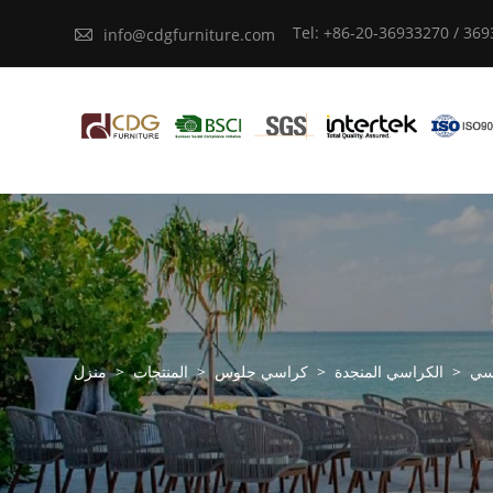
Tel: +86-20-36933270 / 36

info@cdgfurniture.com
رسي
>
الكراسي المنجدة
>
كراسي جلوس
>
المنتجات
>
منزل