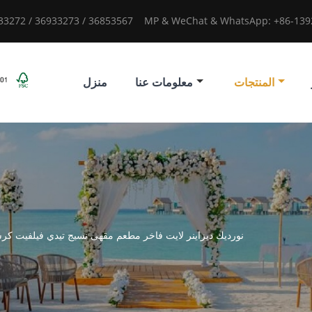
933272 / 36933273 / 36853567
MP & WeChat & WhatsApp: +86-1392
المنتجات
معلومات عنا
منزل
نورديك ديزاينر لايت فاخر مطعم مقهى نسيج تيدي فيلفيت ك