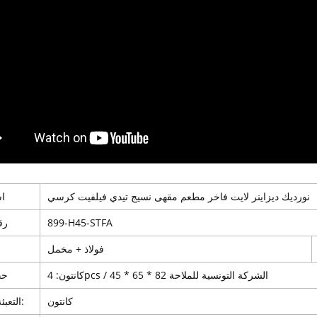
نورديك ديزاينر لايت فاخر مطعم مقهى نسيج تيدي فيلفيت كرسي
اس
899-H45-STFA
رق
فولاذ + مخمل
كانتون: 4pcs / الشركة التونسية للملاحة 82 * 65 * 45
حج
كانتون
التعبئة بواسطة: