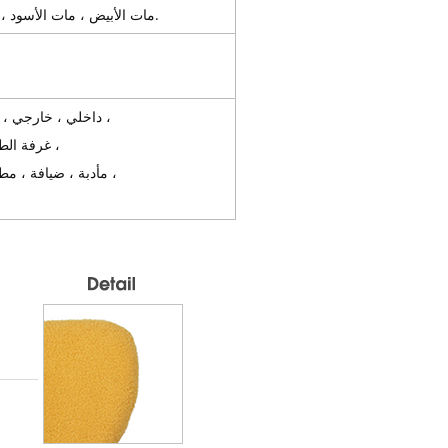
مات الأبيض ، مات الأسود ، مات الأصفر ، مات الأزرق الداكن ، مات أوليفر جرين ، بيبي بلو إلخ.
داخلي ، خارجي ، حديقة ، فناء ، حدث ، زفاف ، تأجير ، حفلة ، حانة ، بيرستو ، مطعم ،
غرفة الطعام ، غرفة المعيشة ، فندق ، نادي ، بار ، عقد ، عام ، قهوة ، تجاري ،
مأدبة ، ضيافة ، مطبخ ، مربع ، دائري ، ساحة ، بوفيه ، مقصف ، بينش ، وجبات سريعة ،