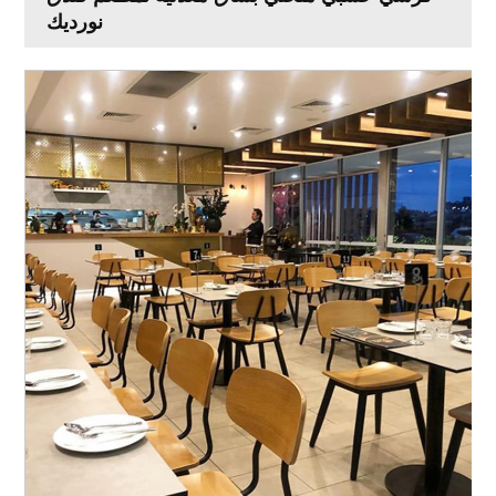
نورديك