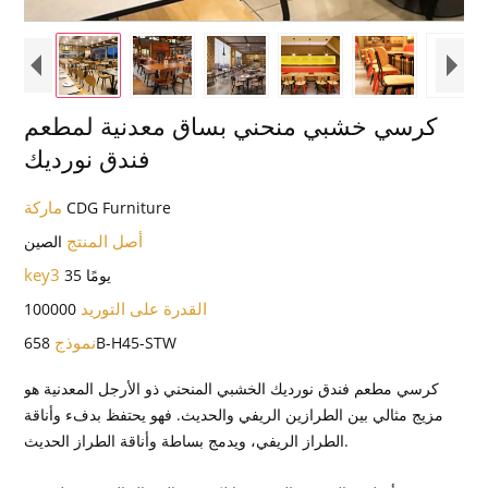
كرسي خشبي منحني بساق معدنية لمطعم
فندق نورديك
ماركة
CDG Furniture
أصل المنتج
الصين
key3
35 يومًا
القدرة على التوريد
100000
نموذج
658B-H45-STW
كرسي مطعم فندق نورديك الخشبي المنحني ذو الأرجل المعدنية هو
مزيج مثالي بين الطرازين الريفي والحديث. فهو يحتفظ بدفء وأناقة
الطراز الريفي، ويدمج بساطة وأناقة الطراز الحديث.