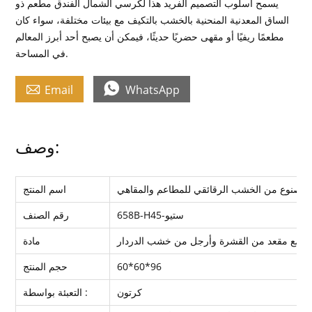
يسمح أسلوب التصميم الفريد هذا لكرسي الشمال الفندق مطعم ذو
الساق المعدنية المنحنية بالخشب بالتكيف مع بيئات مختلفة، سواء كان
مطعمًا ريفيًا أو مقهى حضريًا حديثًا، فيمكن أن يصبح أحد أبرز المعالم
في المساحة.


Email
WhatsApp
وصف:
اسم المنتج
658B-H45-ستيو
رقم الصنف
ي مع مقعد من القشرة وأرجل من خشب الدردار
مادة
60*60*96
حجم المنتج
كرتون
التعبئة بواسطة :