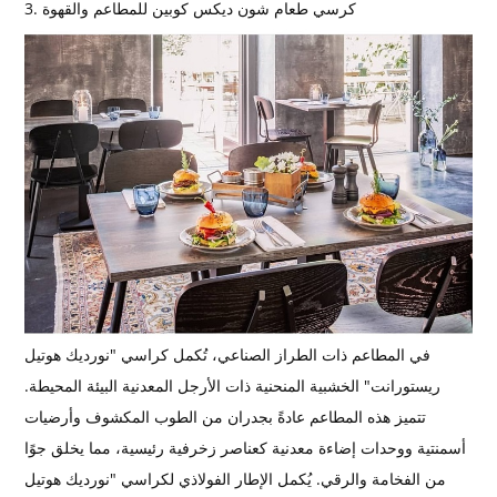
3. كرسي طعام شون ديكس كوبين للمطاعم والقهوة
في المطاعم ذات الطراز الصناعي، تُكمل كراسي "نورديك هوتيل
ريستورانت" الخشبية المنحنية ذات الأرجل المعدنية البيئة المحيطة.
تتميز هذه المطاعم عادةً بجدران من الطوب المكشوف وأرضيات
أسمنتية ووحدات إضاءة معدنية كعناصر زخرفية رئيسية، مما يخلق جوًا
من الفخامة والرقي. يُكمل الإطار الفولاذي لكراسي "نورديك هوتيل