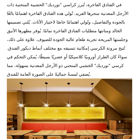
في الفنادق الفاخرة، تُبرز كراسي "نورديك" الخشبية المنحنية ذات
الأرجل المعدنية سحرها الفريد. تُولي هذه الفنادق الفاخرة اهتمامًا بالغًا
بالجودة والتفاصيل، وتُولي اهتمامًا خاصًا لاختيار الأثاث. يُلبي تصميمها
الخالد ومتانتها متطلبات الفنادق الفاخرة تمامًا. يُوفر مظهرها الأنيق
وجلستها المريحة تجربة طعام عالية الجودة للضيوف. علاوة على ذلك،
تُتيح مرونة الكرسي إمكانية تنسيقه مع مختلف أنماط ديكور الفندق.
سواءً كان الطراز أوروبيًا كلاسيكيًا أو عصريًا بسيطًا، يُمكن التحكم في
كرسي "نورديك" الخشبي المنحني ذو الأرجل المعدنية بسهولة، مما
يُضفي لمسةً جماليةً على الصورة العامة للفندق.