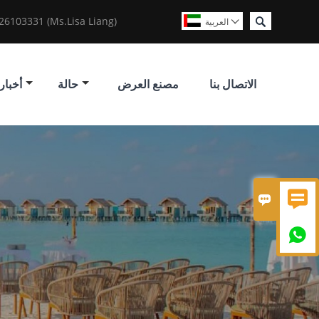

6103331 (Ms.Lisa Liang)
العربية

الاتصال بنا
مصنع العرض
حالة
أخبار


