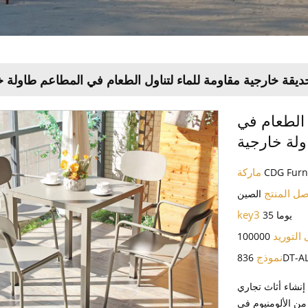
ديقة خارجية مقاومة للماء لتناول الطعام في المطاعم طاولة خ
 الطعام في
لة خارجية
ماركة
CDG Furn
صل المنتج
الصين
key3
35 يوما
 التوريد
100000
نموذج
836DT
شاء أثاث تجاري
ن الألومنيوم في