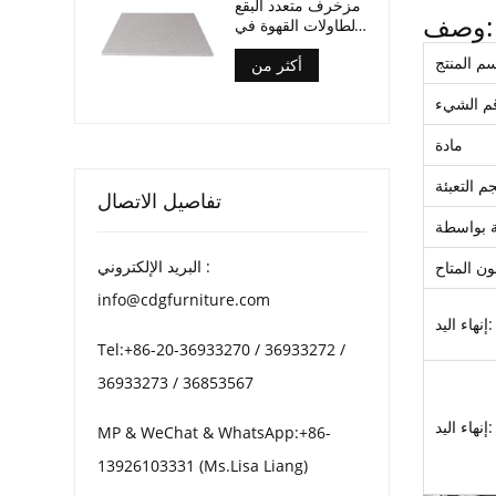
مزخرف متعدد البقع
وصف:
لطاولات القهوة في
الفناء
م المنتج
أكثر من
م الشيء
مادة
م التعبئة
تفاصيل الاتصال
البريد الإلكتروني :
info@cdgfurniture.com
إنهاء اليد:
Tel:+86-20-36933270 / 36933272 /
36933273 / 36853567
إنهاء اليد:
MP & WeChat & WhatsApp:+86-
13926103331 (Ms.Lisa Liang)