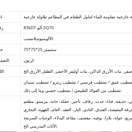
 خارجية مقاومة للماء لتناول الطعام في المطاعم طاولة خارجية
اس
836DT-ألو-SQ70
رق
الألومنيوم&نبسب;
75*75*25 سنتيمتر
حج
كرتون
التعبئة بواسطة:
اللون المتاح:
تشطيب من الفولاذ الطبيعي / تشطيب خشبي وما إلى ذلك.
الأثاث المدرسي الخ.