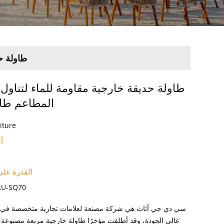
طاولة ح
طاولة حديقة خارجية مقاومة للماء لتناول
المطاعم طاو
iture
أ
القدرة على
-ALU-SQ70
سي دي جي أثاث هي شركة مصنعة لعلامات تجارية متخصصة في إن
عالي الجودة، وقد أطلقت مؤخرًا طاولة خارجية مربعة مصنوعة م