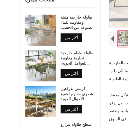
طاولة خارجية متينة
ومقاومة للماء
مصنوعة من الخشب
الرقائقي، بأرجل من
أكثر من
الألومنيوم، مناسبة
للأماكن التجارية.
طاولة طعام خارجية
تجارية مقاومة
ت الخارجية
للعوامل الجوية،
سطح من الخشب
ا إلى ذلك.
أكثر من
الرقائقي، أرجل من
الألومنيوم
كرسي بذراعين
عصري مقاوم لجميع
هيكل مدمج.
الأحوال الجوية
ب، بل يوفر
مصنوع من حبال
أكثر من
منسوجة، مناسب
ات، ونعتقد
لأماكن تناول الطعام
في الهواء الطلق
سطح طاولة تيرازو