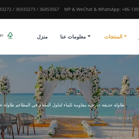
933272 / 36933273 / 36853567
MP & WeChat & WhatsApp: +86-1392
المنتجات
معلومات عنا
منزل
طاولة حديقة خارجية مقاومة للماء لتناول الطعام في المطاعم طاولة خ