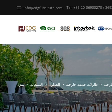
Tel: +86-20-36933270 / 36

info@cdgfurniture.com
ارجية
>
طاولات حديقة خارجية
>
الجداول
>
المنتجات
>
منزل