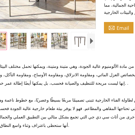
حية الجمالية، مما

Email
ن مادة الألومنيوم عالية الجودة، وهي متينة ومتينة، ويمكنها تحمل مختلف البيئا
خصائص العزل المائي، ومقاومة الانزلاق، ومقاومة الأوساخ، ومقاومة التآكل، وم
إنها ليست مريحة للتنظيف والصيانة فحسب، بل يمكنها أيضًا إطالة عمر خدمة الطاولة. .
طاولة الفناء الخارجية تتبنى تصميمًا مربعًا بسيطًا وعصريًا، مع خطوط ناعمة و
تحتاجها المقاهي والمطاعم. فهو لا يوفر بيئة طعام خارجية عالية الجودة فحس
 أخرى من أثاث سي دي جي التي تجمع بشكل مثالي بين التطبيق العملي والجمالي
أنها ستحظى باعتراف وثناء واسع النطاق في السوق.