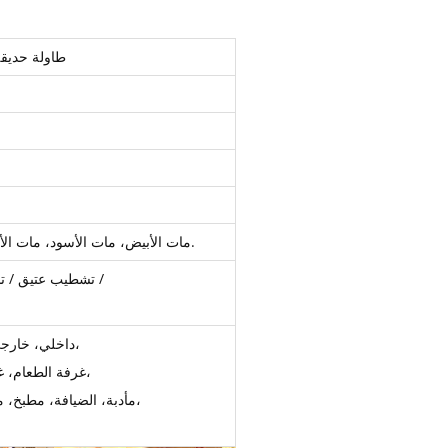
طاولة حديقة
مات الأبيض، مات الأسود، مات الأصفر، مات الأزرق الداكن، مات أوليفر الأخضر، الطفل الأزرق الخ.
تشطيب عتيق / تشطيب عتيق / تشطيب فرنسي / تشطيب ريترو / تشطيب سندان /
داخلي، خارجي، حديقة، فناء، حدث، زفاف، تأجير، حفلة، حانة، بيرستو، مطعم،
غرفة الطعام، غرفة المعيشة، الفندق، النادي، البار، العقد، العام، القهوة، التجاري،
مأدبة، الضيافة، مطبخ، مربع، جولة، بلازا، بوفيه، مقصف، مقاعد البدلاء، الوجبات السريعة،