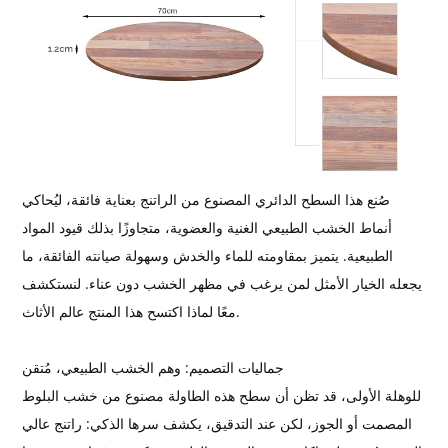
صُنع هذا السطح الدائري المصنوع من الراتنج بعناية فائقة، ليُحاكي
أنماط الخشب الطبيعي الغنية والعضوية، متجاوزًا بذلك قيود المواد
الطبيعية. يتميز بمقاومته للماء والخدش وسهولة صيانته الفائقة، ما
يجعله الخيار الأمثل لمن يرغب في مظهر الخشب دون عناء. لنستكشف
معًا لماذا اكتسح هذا المنتج عالم الأثاث.
جماليات التصميم: وهم الخشب الطبيعي، مُتقن
للوهلة الأولى، قد تظن أن سطح هذه الطاولة مصنوع من خشب البلوط
المصمت أو الجوز، لكن عند التدقيق، يكشف سرها الذكي: راتنج عالي