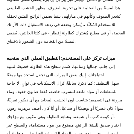
هذا لمسةً من الفخامة على تجربة الضيوف. مظهر الخشب الطبيعي
يُشعر الضيوف وكأنهم في منازلهم، بينما يضمن الراتنج المتين تحمّله
للاستخدام المُكثّف. يُمكن وضعه في ردهة الاستقبال ذات الأرائك
الفخمة، أو في مطبخ مُشترك كطاولة إفطار - في كلتا الحالتين، يُضفي
لمسةً من الفخامة دون الشعور بالاختناق.
ميزات تركز على المستخدم: التطبيق العملي الذي ستحبه
إلى جانب جمالها ومتانتها، صُمم سطح هذه الطاولة خصيصًا لتلبية
احتياجاتك. إليك بعض الميزات التي تجعل استخدامها ممتعًا:
سهل التنظيف: كما ذكرنا سابقًا، تُزال الانسكابات في ثوانٍ. لا حاجة
لمنظفات أو مواد مانعة للتسرب خاصة، فقط صابون خفيف وماء.
مرونة في التصميم: يتناسب لون الخشب المحايد مع أي ديكور تقريبًا،
سواءً كان عصريًا أو بوهيميًا أو صناعيًا، أو أيًا كان. أضف مزهرية زهور،
أو كومة كتب، أو شمعة، وشاهد الطاولة وهي تتكيف مع مزاجك.
اختيار صديق للبيئة: الراتينج مصنوع من مواد مستدامة، والسطح غير
المسامي يعني عدم تسرب المواد الكيميائية الضارة إلى طعامك أو