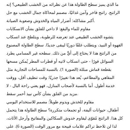
ما الذي يميز سطح الطاولة هذا عن نظرائه من الخشب الطبيعي؟ إنه
الراتنج. راتنج فاخر وآمن غذائيًا، مصمم لمحاكاة جمال الخشب مع حل
أكبر مشاكله: أضرار المياه والخدوش وصعوبة الصيانة.
مقاوم للماء والبقع: لا داعي للقلق بشأن الانسكابات
يتشوه الخشب الطبيعي عند تعرضه للرطوبة، ويتلطخ عند انسكاب
القهوة أو النبيذ، ويتطلب غلقًا دوريًا ليبقى جديدًا. سطح الطاولة المصنوع
من الراتنج هذا لا يحتاج إلى أيٍّ من ذلك. سطحه غير المسامي يطرد
السوائل فورًا - حتى انسكاب لاتيه أو قطرات المطر يُمكن مسحها
بقطعة قماش مبللة (الصورة 1). بالنسبة للمساحات التجارية مثل
المقاهي والمطاعم، يُعد هذا تغييرًا جذريًا: وقت تنظيف أقل، ووقت
خدمة أطول. أما بالنسبة لأصحاب المنازل، فهو يعني راحة البال - لا
مزيد من القلق بشأن كأس نبيذ أحمر سقط.
مقاوم للخدش ويدوم طويلاً: مصمم للاستخدام اليومي
أطفال، حيوانات أليفة، أو تجمعات متكررة؟ سطح الطاولة هذا يتحمل
كل هذا. الراتنج مُقوّى ليقاوم خدوش السكاكين والمفاتيح وأرجل الأثاث،
لذا لن تلاحظ تراكم علامات قبيحة مع مرور الوقت (الصورة 6). على