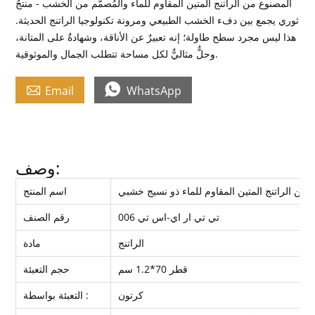
المصنوع من الراتنج المتين المقاوم للماء والمُصمّم من الخشب - منتجٌ
ثوري يجمع بين دفء الخشب الطبيعي ومرونة تكنولوجيا الراتنج الحديثة.
هذا ليس مجرد سطح طاولة؛ إنه تعبيرٌ عن الأناقة، وشهادةٌ على المتانة،
وحلٌّ مثاليٌّ لكل مساحة تتطلب الجمال والموثوقية.


Email
WhatsApp
وصف:
اسم المنتج
تي تي ار اي-اس تي 006
رقم الصنف
الراتنج
مادة
قطر 70*1.2 سم
حجم التعبئة
كرتون
التعبئة بواسطة :