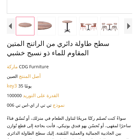
سطح طاولة دائري من الراتنج المتين
المقاوم للماء ذو ​​نسيج خشبي
ماركة
CDG Furniture
أصل المنتج
الصين
key3
35 يومًا
القدرة على التوريد
100000
نموذج
تي تي ار اي-اس تي 006
سواءً كنت تُصمّم ركنًا مريحًا لتناول الطعام في منزلك، أو تُنسّق فناءً
ساحرًا لمقهى، أو تُحسّن بهو فندق بوتيكي، فأنت بحاجة إلى قطع تُوازن
بين الجاذبية الجمالية والعملية المُتقنة. إليك سطح الطاولة الدائري