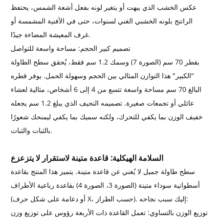
عكس الخشب الذي يبهت أو يتغير لونه بفعل أشعة الشمس، يحتفظ
الراتنج بلونه الخشبي الغني لسنوات، حتى في الأفنية المشمسة أو
غرف المعيشة المضاءة جيدًا.
تصميم كبير الحجم: مساحة واسعة للتواصل
بقطر 70 سم (الصورة 7) وسمك 1.2 سم فقط، يُحقق سطح الطاولة
"الكبير" هذا التوازن المثالي بين الحجم وسهولة الحمل. يوفر قطره
البالغ 70 سم مساحة واسعة تتسع من 4 إلى 6 أشخاص، مثالية لعشاء
عائلي أو تجمعات صغيرة. تصميمه النحيف الذي يبلغ 1.2 سم يجعله
خفيف الوزن بما يكفي للتحرك، ولكنه سميك بما يكفي ليمنحك شعورًا
بالثبات والثبات.
السلامة الهيكلية: قاعدة متينة لاستقرار لا يتزعزع
سطح طاولة جميل لا يُغني عن قاعدة متينة. يتميز هذا المنتج بقاعدة
أسطوانية سوداء متينة (الصورة 3، الصورة 4) بقاعدة رباعية الأطراف
(أو دعامة على شكل حرف X، حسب الطراز). إليك سبب نجاحه:
توزيع الوزن بالتساوي: تعمل القاعدة ذات الأربعة رؤوس على توزيع وزن