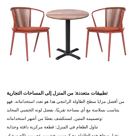
تطبيقات متعددة: من المنزل إلى المساحات التجارية
من أفضل مزايا سطح الطاولة الراتنجي هذا هو تعدد استخداماته. فهو
يتناسب بسلاسة مع أي مساحة تقريبًا، بفضل لونه الخشبي المحايد
وتصميمه المتين. لنستكشف بعضًا من أشهر استخداماته:
تناول الطعام في المنزل: قطعة مركزية دافئة وجذابة
تخيل سطح هذه الطاولة مع كرسيين خشبيين عصريين (الصورة 4،