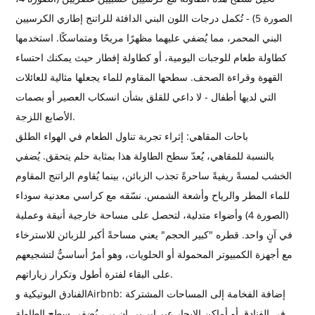
الصورة 5) - تُكمل درجات اللون البني الدافئة للراتنج إطاري الكرسيين
البني المحمر، مما يُضفي عليهما مظهرًا مريحًا ومتماسكًا. استخدمها
كطاولة طعام للوجبات اليومية، أو كطاولة إفطار حيث يمكنك احتساء
القهوة وقراءة الصحف. سطحها المقاوم للماء يجعلها مثالية للعائلات
التي لديها أطفال - لا داعي للقلق بشأن انسكاب العصير أو بصمات
الأصابع اللزجة.
باحات المقاهي: إثراء تجربة تناول الطعام في الهواء الطلق
بالنسبة للمقاهي، يُعدّ سطح الطاولة هذا بمثابة حلم يتحقق. يُضفي
الخشب لمسةً ريفيةً ساحرةً تجذب الزبائن، بينما يُقاوم الراتنج المقاوم
للماء المطر والرياح وأشعة الشمس. نسّقه مع كراسي معدنية سوداء
(الصورة 4) وأضواء متدلية، لتحصل على مساحة خارجية أنيقة وعملية
في آنٍ واحد. قطره "كبير الحجم" يعني مساحةً أكبر للزبائن للاسترخاء
مع أجهزة الكمبيوتر المحمولة أو الحلويات، وهو أمرٌ أساسيٌّ لتشجيعهم
على البقاء لفترة أطول وتكرار زياراتهم.
الفنادق البوتيكية وAirbnb: إضافة الفخامة إلى المساحات المشتركة
في الفنادق أو أماكن الإيجار عبر إير بي إن بي، يُضفي سطح الطاولة