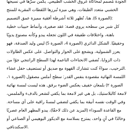
الجودة مُصمم لمحاكاة عروق الخشب الطبيعي. يكمن سرّها في نسيجها
الخشبي متعدد الطبقات، وهي ميزة تُبرزها اللقطات المقربة للمنتج
(الصورة 6). هنا، تُظهر ثلاثة أشرطة أفقية مميزة عمق التصميم:
كل شبر من سطحه يروي قصة: عقد صغيرة، وأنماط حبيبات خطية
باهتة، واختلافات طفيفة في اللون تجعله يبدو وكأنه مصنوع يدويًا
وحقيقيًا. الشكل الدائري (الصورة 4، الصورة 5) ليس وليد الصدفة، فهو
يعزز الشمولية، ويشجع على الحوار والتواصل. على عكس الطاولات
ذات الزوايا، تُضفي الانحناءات الناعمة لهذا السطح الراتنجي جوًا من
الترحيب، سواءً كنت تتشارك القهوة مع صديق أو تستضيف حفل عشاء.
اللمسة النهائية مقصودة بنفس القدر: سطح أملس مصقول (الصورة ١،
الصورة ٢) بلمعان خفيف يعكس الضوء برفق. هذه ليست لمسة نهائية
لامعة كالبلاستيك، بل هي غير لامعة بما يكفي لتشعر بالدفء والملمس،
وفي الوقت نفسه أنيقة بما يكفي لتضفي لمسةً راقية على أي مساحة.
مع القاعدة السوداء (المزيد عن ذلك لاحقًا)، يبدو المظهر العام عصريًا
وخالدًا في آنٍ واحد، يمتزج بسلاسة مع الديكور البوهيمي أو الصناعي أو
الاسكندنافي.