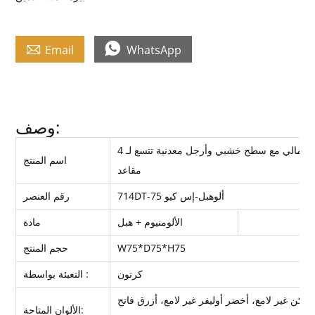


Email
WhatsApp
وصف:
طاولة خارجية مقاومة للماء مصنوعة من البلاستيك الشمالي مع سطح خشبي وأرجل معدنية تتسع لـ 4
اسم المنتج
مقاعد
714DT-ألوهبل-إس كيو 75
رقم العنصر
الألومنيوم + هبل
مادة
W75*D75*H75
حجم المنتج
كرتون
التعبئة بواسطة :
 داكن غير لامع، أخضر أوليفر غير لامع، أزرق فاتح
الألوان المتاحة: