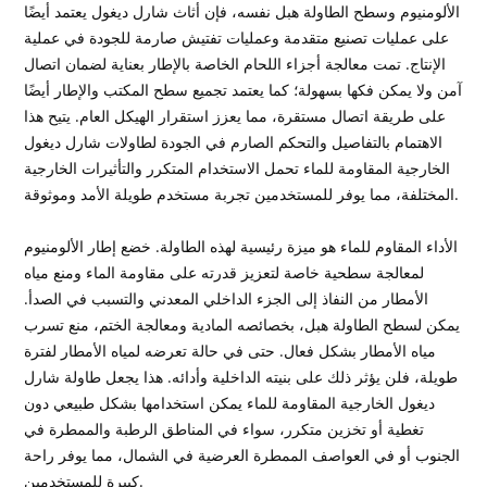
الألومنيوم وسطح الطاولة هبل نفسه، فإن أثاث شارل ديغول يعتمد أيضًا
على عمليات تصنيع متقدمة وعمليات تفتيش صارمة للجودة في عملية
الإنتاج. تمت معالجة أجزاء اللحام الخاصة بالإطار بعناية لضمان اتصال
آمن ولا يمكن فكها بسهولة؛ كما يعتمد تجميع سطح المكتب والإطار أيضًا
على طريقة اتصال مستقرة، مما يعزز استقرار الهيكل العام. يتيح هذا
الاهتمام بالتفاصيل والتحكم الصارم في الجودة لطاولات شارل ديغول
الخارجية المقاومة للماء تحمل الاستخدام المتكرر والتأثيرات الخارجية
المختلفة، مما يوفر للمستخدمين تجربة مستخدم طويلة الأمد وموثوقة.
الأداء المقاوم للماء هو ميزة رئيسية لهذه الطاولة. خضع إطار الألومنيوم
لمعالجة سطحية خاصة لتعزيز قدرته على مقاومة الماء ومنع مياه
الأمطار من النفاذ إلى الجزء الداخلي المعدني والتسبب في الصدأ.
يمكن لسطح الطاولة هبل، بخصائصه المادية ومعالجة الختم، منع تسرب
مياه الأمطار بشكل فعال. حتى في حالة تعرضه لمياه الأمطار لفترة
طويلة، فلن يؤثر ذلك على بنيته الداخلية وأدائه. هذا يجعل طاولة شارل
ديغول الخارجية المقاومة للماء يمكن استخدامها بشكل طبيعي دون
تغطية أو تخزين متكرر، سواء في المناطق الرطبة والممطرة في
الجنوب أو في العواصف الممطرة العرضية في الشمال، مما يوفر راحة
كبيرة للمستخدمين.